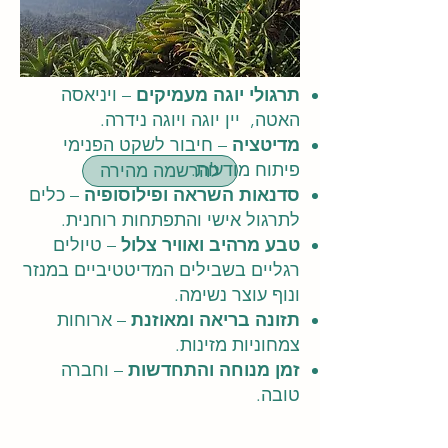
מה מחכה לכם?
תרגולי יוגה מעמיקים
– ויניאסה
האטה, יין יוגה ויוגה נידרה.
מדיטציה
– חיבור לשקט הפנימי
פיתוח מודעות.
להרשמה מהירה
סדנאות השראה ופילוסופיה
– כלים
לתרגול אישי והתפתחות רוחנית.
טבע מרהיב ואוויר צלול
– טיולים
רגליים בשבילים המדיטטיביים במנזר
ונוף עוצר נשימה.
תזונה בריאה ומאוזנת
– ארוחות
צמחוניות מזינות.
זמן מנוחה והתחדשות
– וחברה
טובה.